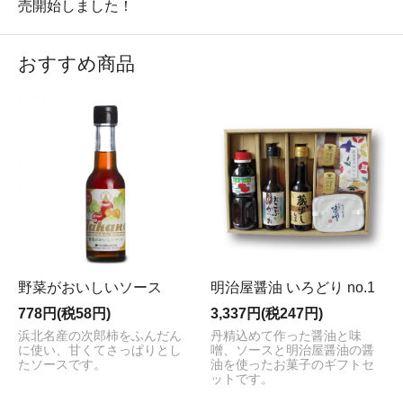
売開始しました！
おすすめ商品
野菜がおいしいソース
明治屋醤油 いろどり no.1
778円(税58円)
3,337円(税247円)
浜北名産の次郎柿をふんだん
丹精込めて作った醤油と味
に使い、甘くてさっぱりとし
噌、ソースと明治屋醤油の醤
たソースです。
油を使ったお菓子のギフトセ
ットです。