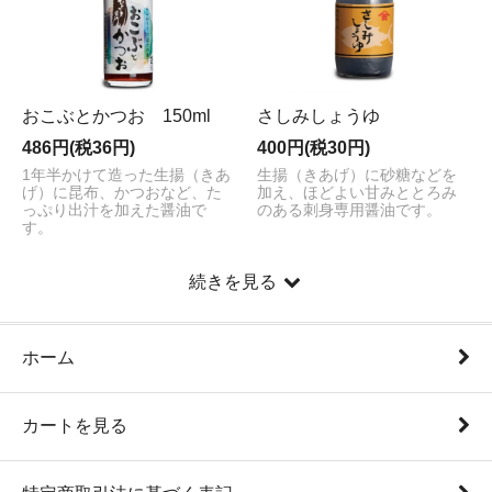
おこぶとかつお 150ml
さしみしょうゆ
486円(税36円)
400円(税30円)
1年半かけて造った生揚（きあ
生揚（きあげ）に砂糖などを
げ）に昆布、かつおなど、た
加え、ほどよい甘みととろみ
っぷり出汁を加えた醤油で
のある刺身専用醤油です。
す。
続きを見る
ホーム
カートを見る