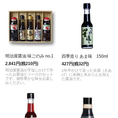
明治屋醤油 味ごのみ no.1
四季造り あま味 150ml
2,841円(税210円)
427円(税32円)
明治屋醤油が手塩にかけて作
1年半かけて造った生揚（きあ
ったお醤油とソースのセット
げ）に米麹と本みりんを加え
です。個性豊かな味をお楽し
た醤油です。
みください。