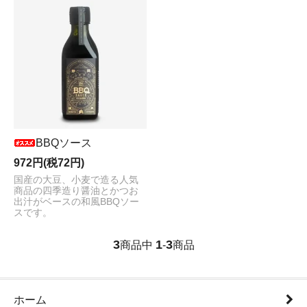
BBQソース
972円(税72円)
国産の大豆、小麦で造る人気
商品の四季造り醤油とかつお
出汁がベースの和風BBQソー
スです。
3
1
3
商品中
-
商品
ホーム