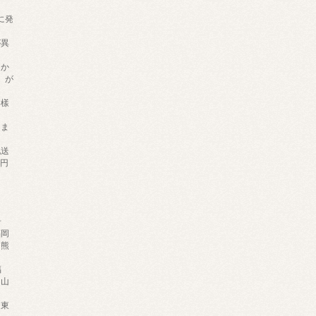
に発
が異
ほか
）が
客樣
りま
配送
0円
岩
福岡
熊
福
岡山
山
・東