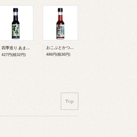
おこぶとかつお 150ml
四季造り あま味 150ml
486円(税36円)
427円(税32円)
Top