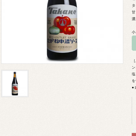
タ
甘
濃
小
［
ン
塩
を
●