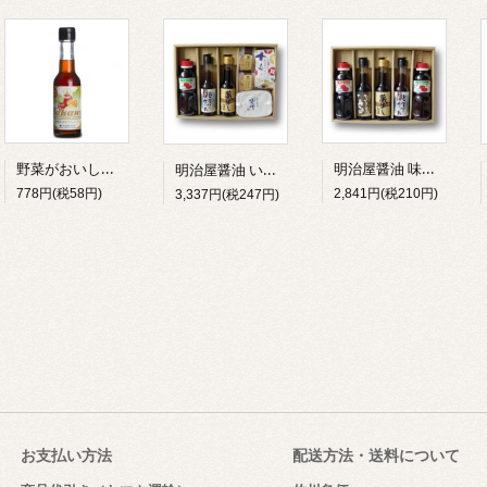
野菜がおいしいソース
明治屋醤油 味ごのみ no.1
明治屋醤油 いろどり no.1
778円(税58円)
2,841円(税210円)
3,337円(税247円)
お支払い方法
配送方法・送料について