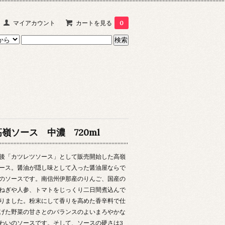
マイアカウント
カートを見る
0
高嶺ソース 中濃 720ml
後「カツレツソース」として販売開始した高嶺
ース。醤油が隠し味として入った醤油屋ならで
のソースです。南信州伊那産のりんご、国産の
ねぎや人参、トマトをじっくり二日間煮込んで
りました。粉末にして香りを高めた香辛料で仕
げた野菜の甘さとのバランスのよいまろやかな
わいのソースです。そして、ソースの硬さは3