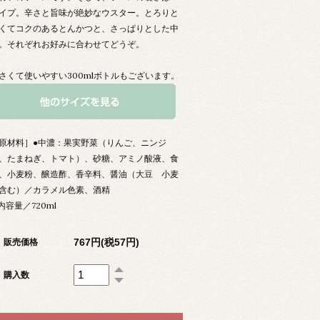
イプ。辛さと旨味が絶妙なウスター。とろりと
くてコクのあるとんかつと、さっぱりとした中
。それぞれお好みに合わせてどうぞ。
さくて使いやすい300mlボトルもございます。
原材料］●中濃：果実野菜（りんご、ニンジ
、たまねぎ、トマト）、砂糖、アミノ酸液、食
、小麦粉、醸造酢、香辛料、醤油（大豆 小麦
含む）／カラメル色素、酒精
 内容量／720ml
767円(税57円)
販売価格
購入数