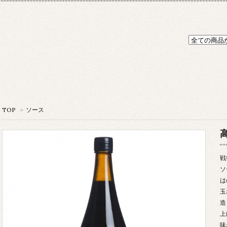
TOP
>
ソース
戦
ソ
は
玉
造
上
味