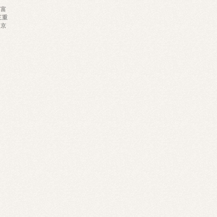
富
三重
京