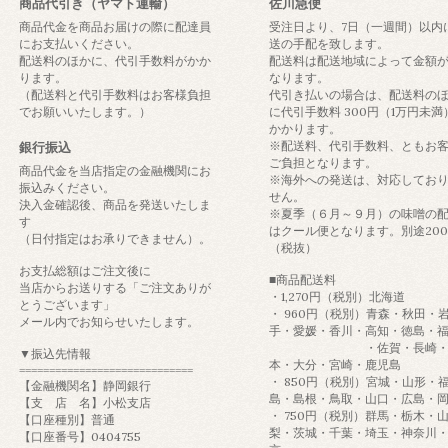
商品代引き（ヤマト運輸）
佐川急便
商品代金を商品お届けの際に配達員
受注日より、7日（一週間）以内
にお支払いください。
送の手配を致します。
配送料のほかに、代引手数料がかか
配送料は配送地域によって金額
ります。
なります。
（配送料と代引手数料はお客様負担
代引き払いの場合は、配送料の
でお願いいたします。）
に代引手数料 300円（1万円未満
かかります。
※配送料、代引手数料、ともお
銀行振込
ご負担となります。
商品代金を当店指定の金融機関にお
※海外への発送は、対応してお
振込みください。
せん。
決入金確認後、商品を発送いたしま
※夏季（６月～９月）の味噌の
す
はクール便となります。別途20
（日付指定はお承りできません）。
（税抜）
お支払総額はご注文後に
■商品配送料
当店からお送りする「ご注文ありが
・1,270円（税別）北海道
とうございます」
・ 960円（税別）青森・秋田・
メール内でお知らせいたします。
手・愛媛・香川・高知・徳島・
・佐賀・長崎・
▼振込先情報
本・大分・宮崎・鹿児島
=============================
・ 850円（税別）宮城・山形・
【金融機関名】静岡銀行
島・島根・鳥取・山口・広島・
【支 店 名】小松支店
・ 750円（税別）群馬・栃木・
【口座種別】普通
梨・茨城・千葉・埼玉・神奈川
【口座番号】0404755